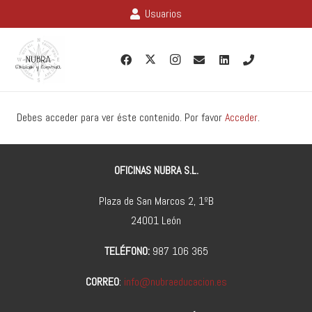
Usuarios
Debes acceder para ver éste contenido. Por favor
Acceder
.
OFICINAS NUBRA S.L.
Plaza de San Marcos 2, 1ºB
24001 León
TELÉFONO:
987 106 365
CORREO
:
info@nubraeducacion.es