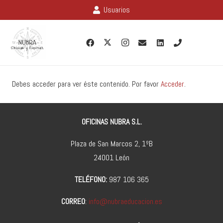
Usuarios
Debes acceder para ver éste contenido. Por favor
Acceder
.
OFICINAS NUBRA S.L.
Plaza de San Marcos 2, 1ºB
24001 León
TELÉFONO:
987 106 365
CORREO
:
info@nubraeducacion.es