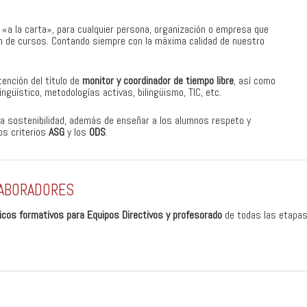
 «a la carta», para cualquier persona, organización o empresa que
ión de cursos. Contando siempre con la máxima calidad de nuestro
tención del título de
monitor y coordinador de tiempo libre
, así como
ngüístico, metodologías activas, bilingüismo, TIC, etc.
a sostenibilidad, además de enseñar a los alumnos respeto y
os criterios
ASG
y los
ODS
.
LABORADORES
ticos formativos para Equipos Directivos y profesorado
de todas las etapas