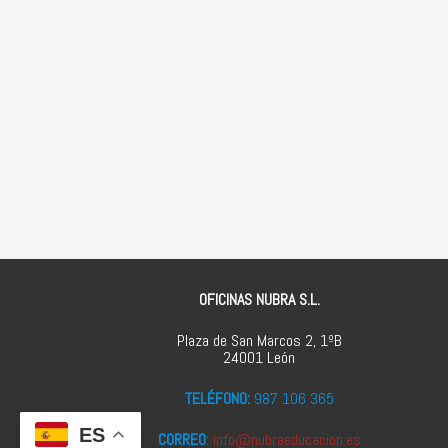
OFICINAS NUBRA S.L.
Plaza de San Marcos 2, 1ºB
24001 León
TELÉFONO:
987 106 365
ES
CORREO
:
info@nubraeducacion.es