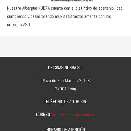
Nuestro Albergue NUBRA cuenta con el distintivo de sostenibilidad,
cumpliendo y desarrollando muy satisfactoriamente con los
criterios ASG.
OFICINAS NUBRA S.L.
Plaza de San Marcos 2, 1ºB
24001 León
TELÉFONO:
987 106 365
CORREO
:
info@nubraeducacion.es
HORARIO DE ATENCIÓN