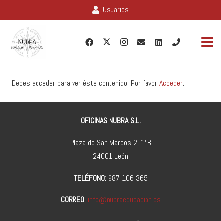
Usuarios
Debes acceder para ver éste contenido. Por favor
Acceder
.
OFICINAS NUBRA S.L.
Plaza de San Marcos 2, 1ºB
24001 León
TELÉFONO:
987 106 365
CORREO
:
info@nubraeducacion.es