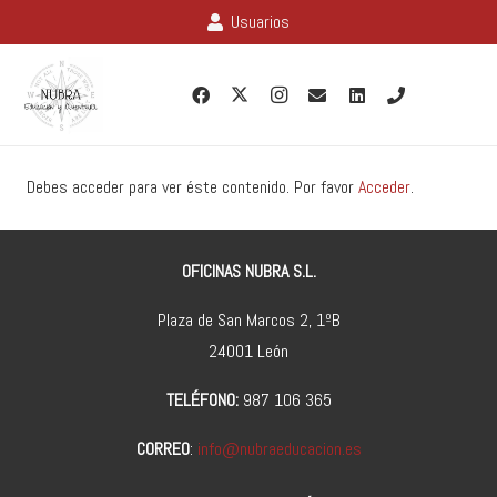
Usuarios
Debes acceder para ver éste contenido. Por favor
Acceder
.
OFICINAS NUBRA S.L.
Plaza de San Marcos 2, 1ºB
24001 León
TELÉFONO:
987 106 365
CORREO
:
info@nubraeducacion.es