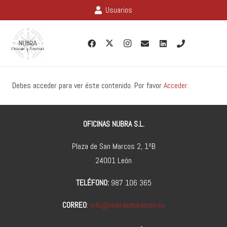
Usuarios
Debes acceder para ver éste contenido. Por favor
Acceder
.
OFICINAS NUBRA S.L.
Plaza de San Marcos 2, 1ºB
24001 León
TELÉFONO:
987 106 365
CORREO
:
info@nubraeducacion.es