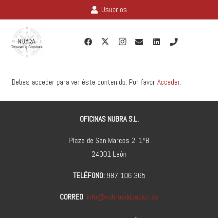
Usuarios
Debes acceder para ver éste contenido. Por favor
Acceder
.
OFICINAS NUBRA S.L.
Plaza de San Marcos 2, 1ºB
24001 León
TELÉFONO:
987 106 365
CORREO
:
info@nubraeducacion.es