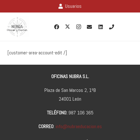
Usuarios
[customer-area-account-edit /]
OFICINAS NUBRA S.L.
Plaza de San Marcos 2, 1ºB
24001 León
TELÉFONO:
987 106 365
CORREO
:
info@nubraeducacion.es