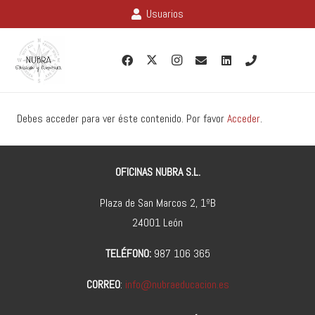
Usuarios
Debes acceder para ver éste contenido. Por favor
Acceder
.
OFICINAS NUBRA S.L.
Plaza de San Marcos 2, 1ºB
24001 León
TELÉFONO:
987 106 365
CORREO
:
info@nubraeducacion.es