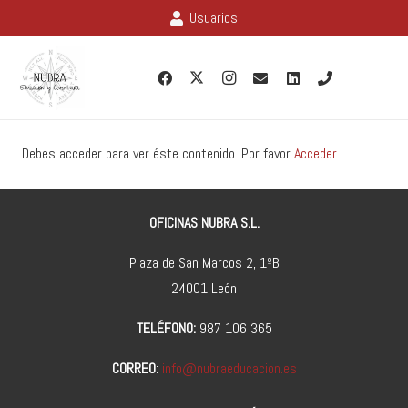
Usuarios
Debes acceder para ver éste contenido. Por favor
Acceder
.
OFICINAS NUBRA S.L.
Plaza de San Marcos 2, 1ºB
24001 León
TELÉFONO:
987 106 365
CORREO
:
info@nubraeducacion.es