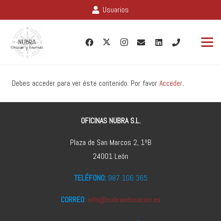
Usuarios
Debes acceder para ver éste contenido. Por favor
Acceder
.
OFICINAS NUBRA S.L.
Plaza de San Marcos 2, 1ºB
24001 León
TELÉFONO:
987 106 365
CORREO
:
info@nubraeducacion.es