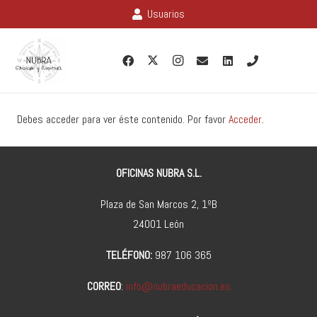
Usuarios
Debes acceder para ver éste contenido. Por favor
Acceder
.
OFICINAS NUBRA S.L.
Plaza de San Marcos 2, 1ºB
24001 León
TELÉFONO:
987 106 365
CORREO
:
info@nubraeducacion.es