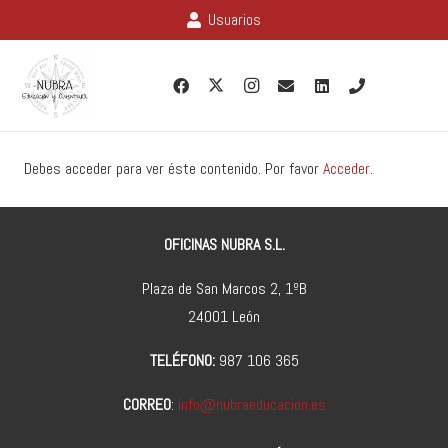
Usuarios
Debes acceder para ver éste contenido. Por favor
Acceder
.
OFICINAS NUBRA S.L.
Plaza de San Marcos 2, 1ºB
24001 León
TELÉFONO:
987 106 365
CORREO
:
info@nubraeducacion.es