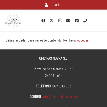
Usuarios
Debes acceder para ver éste contenido. Por favor
Acceder
.
OFICINAS NUBRA S.L.
Plaza de San Marcos 2, 1ºB
24001 León
TELÉFONO:
987 106 365
CORREO
:
info@nubraeducacion.es