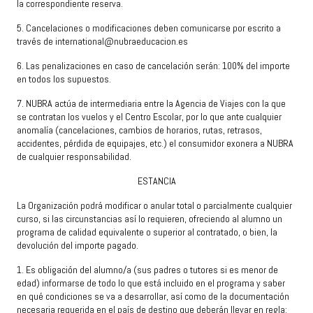
la correspondiente reserva.
5. Cancelaciones o modificaciones deben comunicarse por escrito a
través de international
@nubraeducacion.es
6.
Las penalizaciones en caso de cancelación serán:
100% del importe
en todos los supuestos
.
7. NUBRA actúa de intermediaria entre la Agencia de Viajes con la que
se contratan los vuelos y el Centro Escolar, por lo que ante cualquier
anomalía (cancelaciones, cambios de horarios, rutas, retrasos,
accidentes, pérdida de equipajes, etc.)
el consumidor exonera a NUBRA
de cualquier responsabilidad.
ESTANCIA
La Organización podrá modificar o anular total
o
parcialmente
cualquier
curso,
si
las
circunstancias
así
lo
requieren,
ofreciendo
al alumno un
programa de calidad equivalente o superior al contratado, o bien, la
devolución del importe pagado.
1. Es obligación del alumno/a (sus padres o tutores si es menor de
edad) informarse de todo lo que está incluido en el programa y saber
en qué condiciones se va a desarrollar, así como de la documentación
necesaria requerida en el país de destino que deberán llevar en regla: