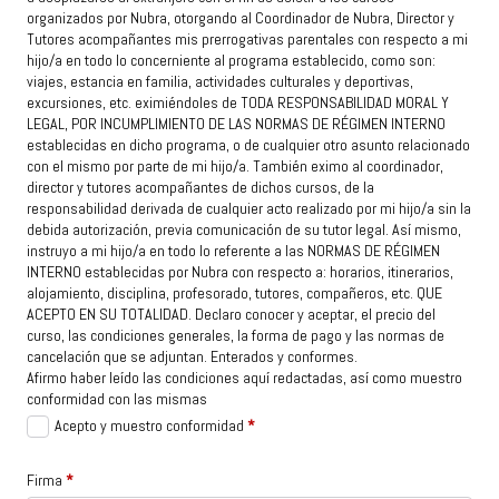
organizados por Nubra, otorgando al Coordinador de Nubra, Director y
Tutores acompañantes mis prerrogativas parentales con respecto a mi
hijo/a en todo lo concerniente al programa establecido, como son:
viajes, estancia en familia, actividades culturales y deportivas,
excursiones, etc. eximiéndoles de
TODA RESPONSABILIDAD MORAL Y
LEGAL, POR INCUMPLIMIENTO DE LAS NORMAS DE RÉGIMEN INTERNO
establecidas en dicho programa, o de cualquier otro asunto relacionado
con el mismo por parte de mi hijo/a. También eximo al coordinador,
director y tutores acompañantes de dichos cursos, de la
responsabilidad derivada de cualquier acto realizado por mi hijo/a sin la
debida autorización, previa comunicación de su tutor legal. Así mismo,
instruyo a mi hijo/a en todo lo referente a las
NORMAS DE RÉGIMEN
INTERNO
establecidas por Nubra con respecto a: horarios, itinerarios,
alojamiento, disciplina, profesorado, tutores, compañeros, etc.
QUE
ACEPTO EN SU TOTALIDAD
. Declaro conocer y aceptar, el precio del
curso, las condiciones generales, la forma de pago y las normas de
cancelación que se adjuntan. Enterados y conformes.
Afirmo haber leído las condiciones aquí redactadas, así como muestro
conformidad con las mismas
Acepto y muestro conformidad
*
Firma
*