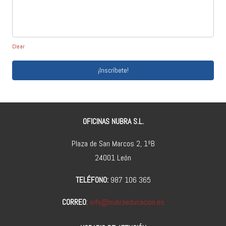
Clear
¡Inscríbete!
OFICINAS NUBRA S.L.
Plaza de San Marcos 2, 1ºB
24001 León
TELÉFONO:
987 106 365
CORREO
:
info@nubraeducacion.es