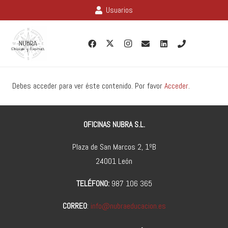
Usuarios
Debes acceder para ver éste contenido. Por favor
Acceder
.
OFICINAS NUBRA S.L.
Plaza de San Marcos 2, 1ºB
24001 León
TELÉFONO:
987 106 365
CORREO
:
info@nubraeducacion.es