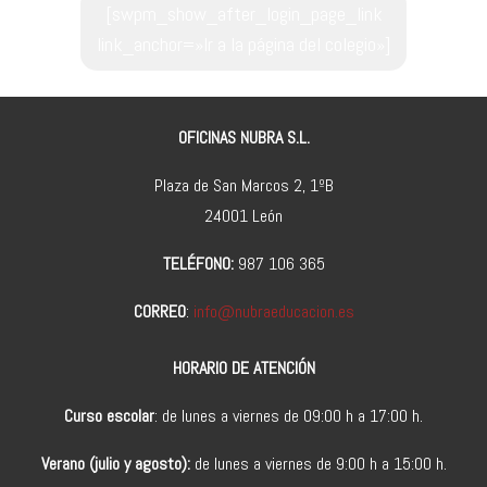
[swpm_show_after_login_page_link
link_anchor=»Ir a la página del colegio»]
OFICINAS NUBRA S.L.
Plaza de San Marcos 2, 1ºB
24001 León
TELÉFONO:
987 106 365
CORREO
:
info@nubraeducacion.es
HORARIO DE ATENCIÓN
Curso escolar
: de lunes a viernes de 09:00 h a 17:00 h.
Verano (julio y agosto):
de lunes a viernes de 9:00 h a 15:00 h.