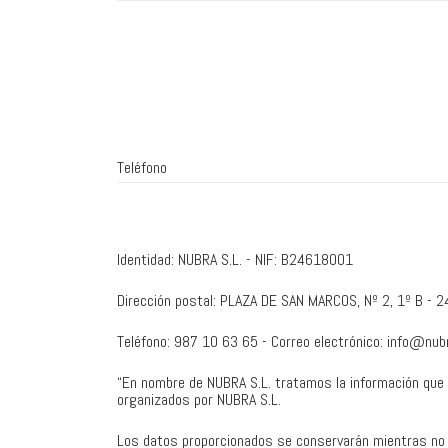
Teléfono
Identidad: NUBRA S.L. - NIF: B24618001
Dirección postal: PLAZA DE SAN MARCOS, Nº 2, 1º B - 
Teléfono: 987 10 63 65 - Correo electrónico: info@nub
“En nombre de NUBRA S.L. tratamos la información que nos
organizados por NUBRA S.L.
Los datos proporcionados se conservarán mientras no so