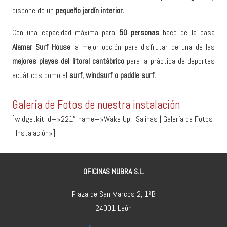
dispone de un
pequeño jardín interior.
Con una capacidad máxima para
50 personas
hace de la casa
Alamar Surf House
la mejor opción para disfrutar de una de las
mejores playas del litoral cantábrico
para la práctica de deportes
acuáticos como el
surf, windsurf o paddle surf.
Galería de Fotos de nuestra instalación
[widgetkit id=»221″ name=»Wake Up | Salinas | Galería de Fotos
| Instalación»]
OFICINAS NUBRA S.L.
Plaza de San Marcos 2, 1ºB
24001 León