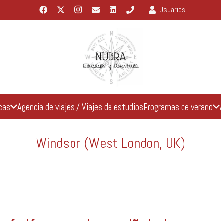
Usuarios
icas
Agencia de viajes / Viajes de estudios
Programas de verano
Windsor (West London, UK)