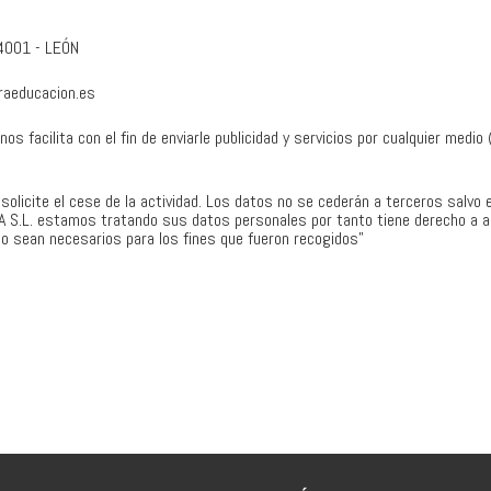
24001 - LEÓN
raeducacion.es
 facilita con el fin de enviarle publicidad y servicios por cualquier medio (
licite el cese de la actividad. Los datos no se cederán a terceros salvo e
A S.L. estamos tratando sus datos personales por tanto tiene derecho a ac
no sean necesarios para los fines que fueron recogidos”