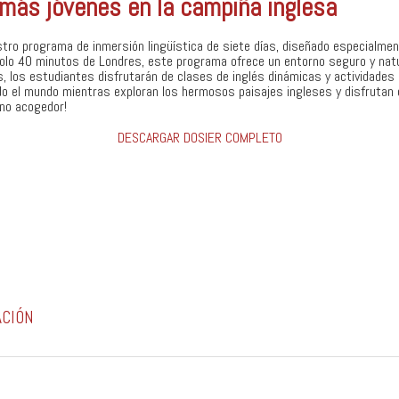
s más jóvenes en la campiña inglesa
ro programa de inmersión lingüística de siete días, diseñado especialmen
olo 40 minutos de Londres, este programa ofrece un entorno seguro y natu
, los estudiantes disfrutarán de clases de inglés dinámicas y actividades 
o el mundo mientras exploran los hermosos paisajes ingleses y disfrutan
rno acogedor!
DESCARGAR DOSIER COMPLETO
ACIÓN