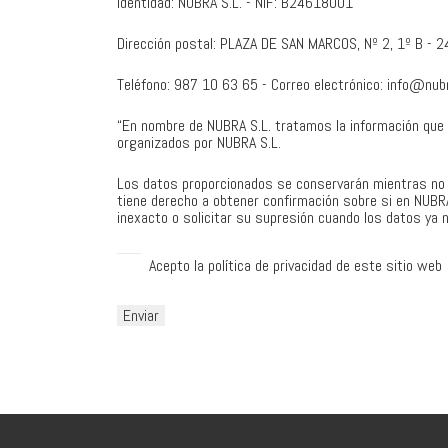
Identidad: NUBRA S.L. - NIF: B24618001
Dirección postal: PLAZA DE SAN MARCOS, Nº 2, 1º B - 
Teléfono: 987 10 63 65 - Correo electrónico: info@nub
“En nombre de NUBRA S.L. tratamos la información que nos
organizados por NUBRA S.L.
Los datos proporcionados se conservarán mientras no so
tiene derecho a obtener confirmación sobre si en NUBR
inexacto o solicitar su supresión cuando los datos ya 
Acepto la política de privacidad de este sitio web